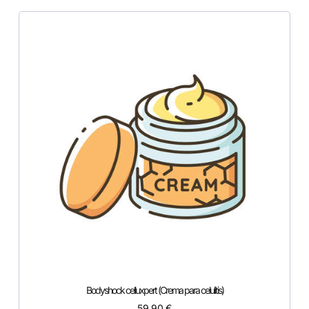
Bodyshock celluxpert (Crema para celulitis)
59,90
€