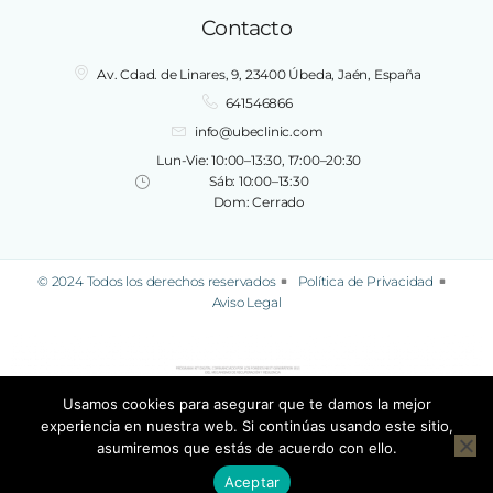
Contacto
Av. Cdad. de Linares, 9, 23400 Úbeda, Jaén, España
641546866
info@ubeclinic.com
Lun-Vie: 10:00–13:30, 17:00–20:30
Sáb: 10:00–13:30
Dom: Cerrado
© 2024 Todos los derechos reservados
Política de Privacidad
Aviso Legal
Usamos cookies para asegurar que te damos la mejor
experiencia en nuestra web. Si continúas usando este sitio,
asumiremos que estás de acuerdo con ello.
Aceptar
Hecho con ❤ por
Mr Bogart
e
Impulsa Telecom