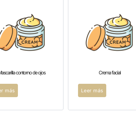
ascarilla contorno de ojos
Crema facial
er más
Leer más