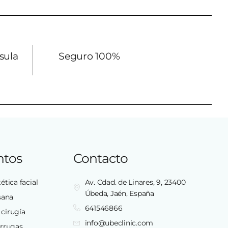
sula
Seguro 100%
ntos
Contacto
ética facial
Av. Cdad. de Linares, 9, 23400
Úbeda, Jaén, España
sana
641546866
 cirugía
info@ubeclinic.com
arrugas