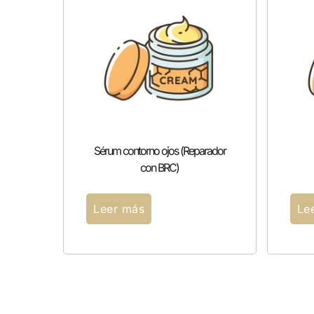
Sérum contorno ojos (Reparador
con BRC)
Leer más
Le