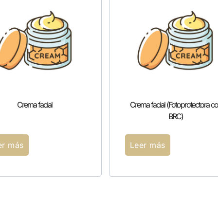
Crema facial
Crema facial (Fotoprotectora c
BRC)
er más
Leer más