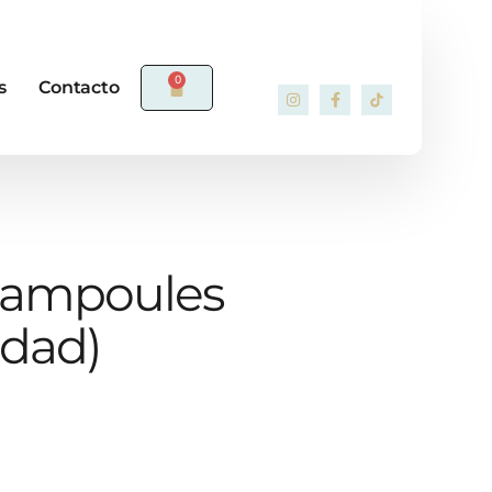
0
s
Contacto
h ampoules
edad)