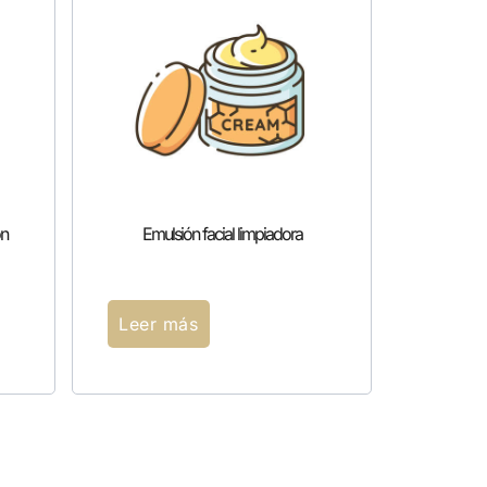
on
Emulsión facial limpiadora
Leer más