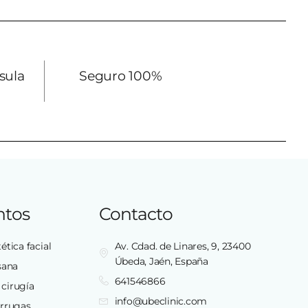
sula
Seguro 100%
ntos
Contacto
ética facial
Av. Cdad. de Linares, 9, 23400
Úbeda, Jaén, España
sana
641546866
 cirugía
info@ubeclinic.com
arrugas